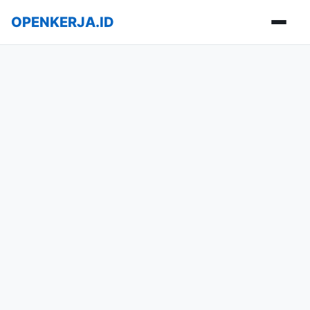
OPENKERJA.ID
Buka m