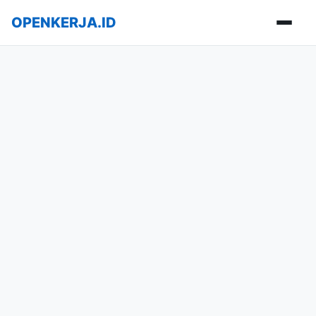
OPENKERJA.ID
Buka m