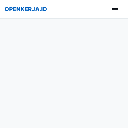
OPENKERJA.ID
Buka m