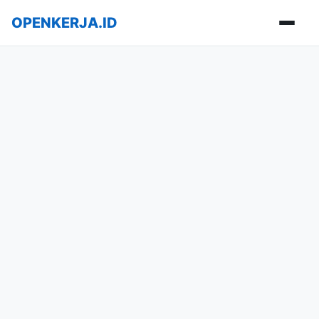
OPENKERJA.ID
Buka m