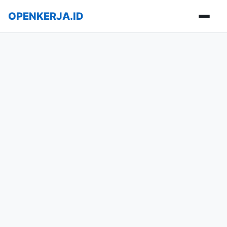
OPENKERJA.ID
Buka m