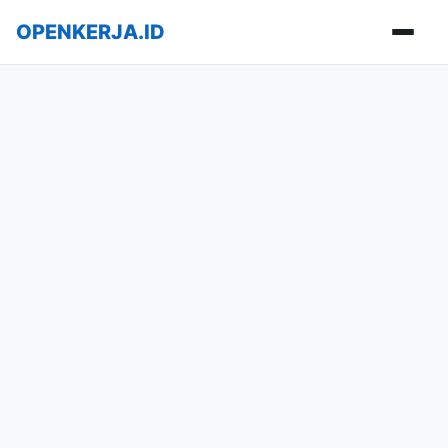
OPENKERJA.ID
Buka m