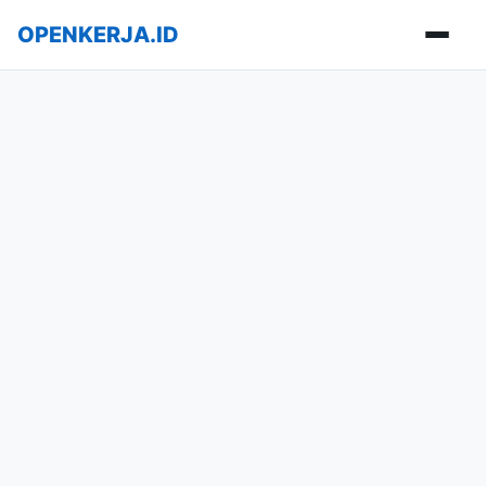
OPENKERJA.ID
Buka m