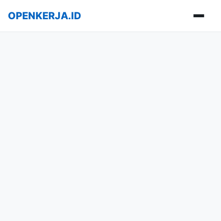
OPENKERJA.ID
Buka m