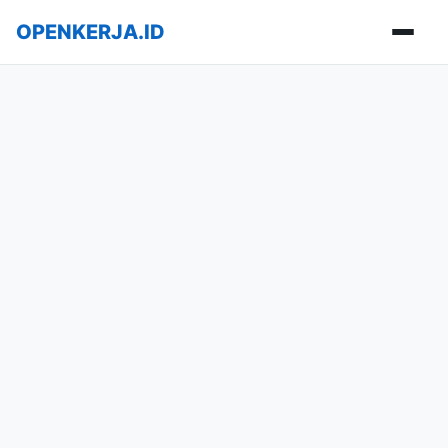
OPENKERJA.ID
Buka m