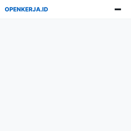
OPENKERJA.ID
Buka m