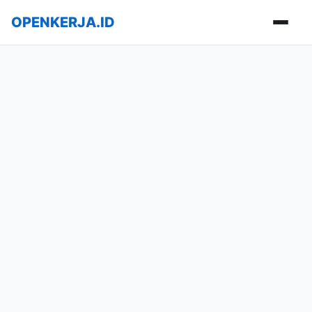
OPENKERJA.ID
Buka m