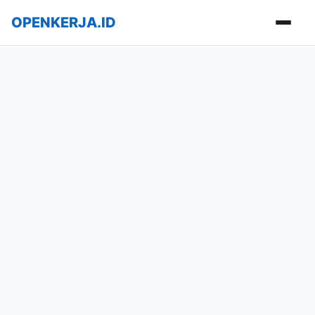
OPENKERJA.ID
Buka m