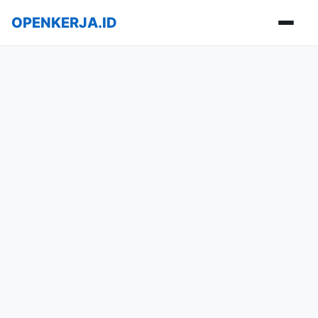
OPENKERJA.ID
Buka m