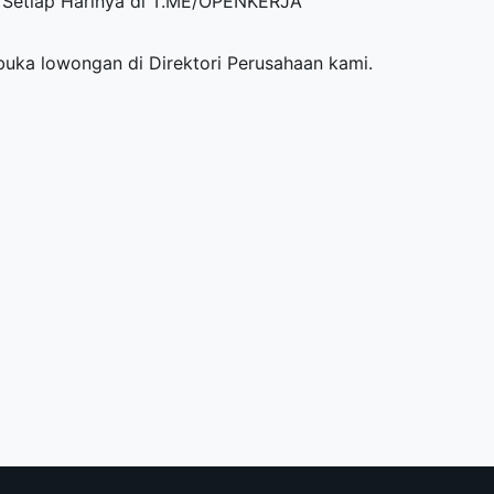
Setiap Harinya di
T.ME/OPENKERJA
mbuka lowongan di
Direktori Perusahaan
kami.