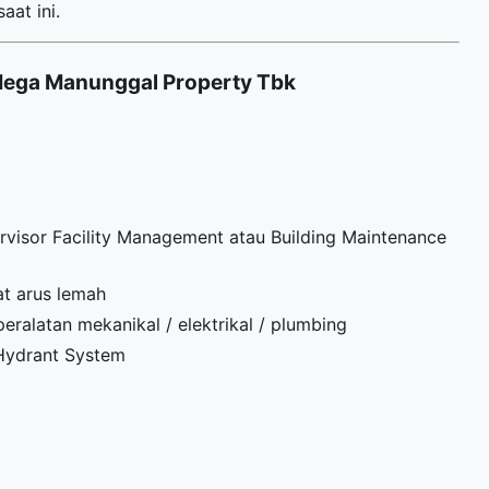
aat ini.
Mega Manunggal Property Tbk
visor Facility Management atau Building Maintenance
at arus lemah
eralatan mekanikal / elektrikal / plumbing
Hydrant System