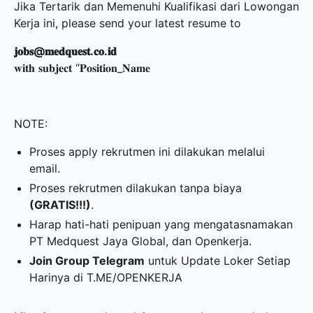
Jika Tertarik dan Memenuhi Kualifikasi dari Lowongan
Kerja ini, please send your latest resume to
𝐣𝐨𝐛𝐬@𝐦𝐞𝐝𝐪𝐮𝐞𝐬𝐭.𝐜𝐨.𝐢𝐝
𝐰𝐢𝐭𝐡 𝐬𝐮𝐛𝐣𝐞𝐜𝐭 “𝐏𝐨𝐬𝐢𝐭𝐢𝐨𝐧_𝐍𝐚𝐦𝐞
NOTE:
Proses apply rekrutmen ini dilakukan melalui
email.
Proses rekrutmen dilakukan tanpa biaya
(GRATIS!!!)
.
Harap hati-hati penipuan yang mengatasnamakan
PT Medquest Jaya Global, dan Openkerja.
Join Group Telegram
untuk Update Loker Setiap
Harinya di
T.ME/OPENKERJA