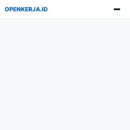
OPENKERJA.ID
Buka m