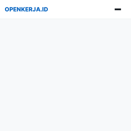
OPENKERJA.ID
Buka m