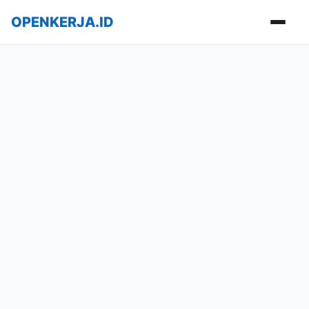
OPENKERJA.ID
Buka m