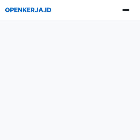
OPENKERJA.ID
Buka m