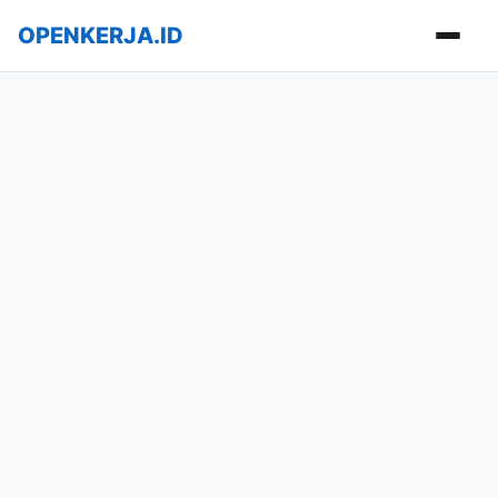
OPENKERJA.ID
Buka m