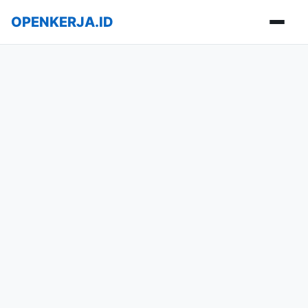
OPENKERJA.ID
Buka m