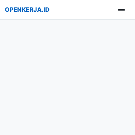
OPENKERJA.ID
Buka m