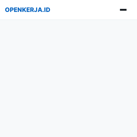
OPENKERJA.ID
Buka m