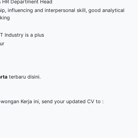
 as HR Department Head
, influencing and interpersonal skill, good analytical
aking
 Industry is a plus
ur
arta
terbaru disini.
owongan Kerja ini, send your updated CV to :