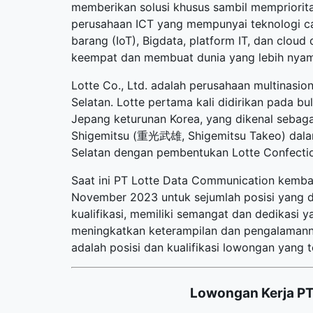
memberikan solusi khusus sambil mempriorita
perusahaan ICT yang mempunyai teknologi can
barang (IoT), Bigdata, platform IT, dan clou
keempat dan membuat dunia yang lebih nyam
Lotte Co., Ltd. adalah perusahaan multinasio
Selatan. Lotte pertama kali didirikan pada b
Jepang keturunan Korea, yang dikenal sebag
Shigemitsu (重光武雄, Shigemitsu Takeo) dalam 
Selatan dengan pembentukan Lotte Confection
Saat ini PT Lotte Data Communication kem
November 2023 untuk sejumlah posisi yang d
kualifikasi, memiliki semangat dan dedikasi 
meningkatkan keterampilan dan pengalamann
adalah posisi dan kualifikasi lowongan yang t
Lowongan Kerja PT