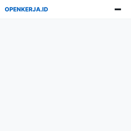
OPENKERJA.ID
Buka m