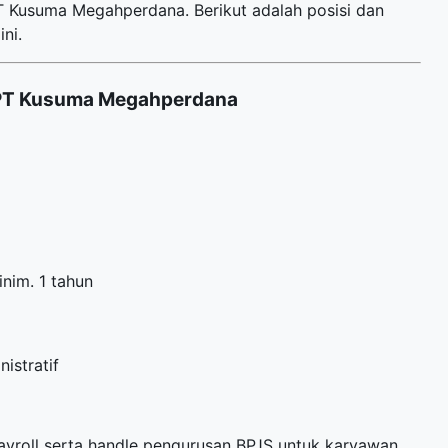
 Kusuma Megahperdana. Berikut adalah posisi dan
ni.
PT Kusuma Megahperdana
nim. 1 tahun
istratif
yroll serta handle pengurusan BPJS untuk karyawan