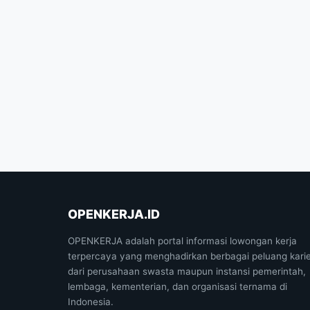
OPENKERJA.ID
OPENKERJA adalah portal informasi lowongan kerja
terpercaya yang menghadirkan berbagai peluang kari
dari perusahaan swasta maupun instansi pemerintah,
lembaga, kementerian, dan organisasi ternama di
Indonesia.