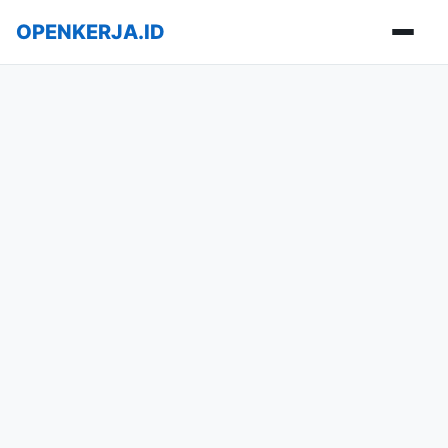
OPENKERJA.ID
Buka m