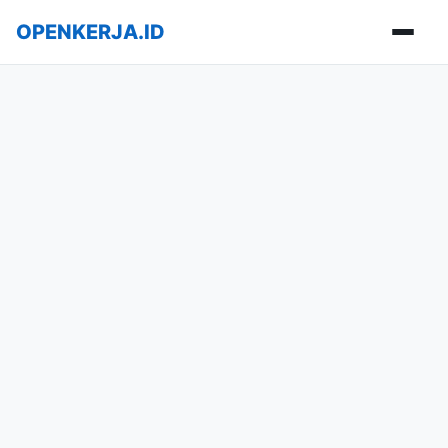
OPENKERJA.ID
Buka m