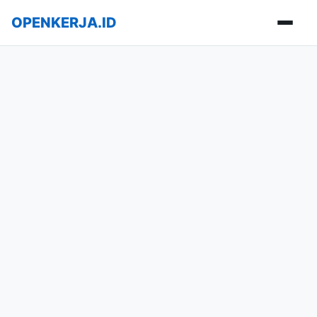
OPENKERJA.ID
Buka m