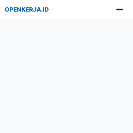
OPENKERJA.ID
Buka m