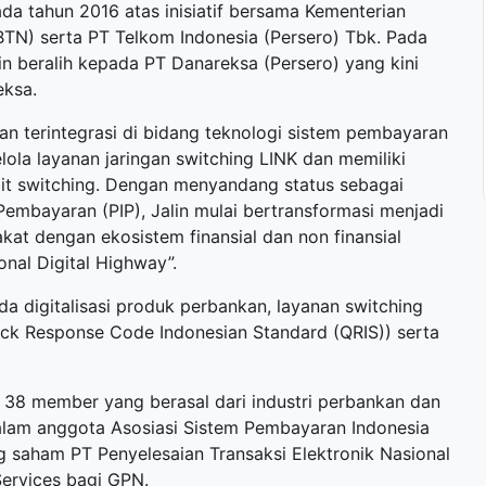
da tahun 2016 atas inisiatif bersama Kementerian
BTN) serta PT Telkom Indonesia (Persero) Tbk. Pada
in beralih kepada PT Danareksa (Persero) yang kini
eksa.
n terintegrasi di bidang teknologi sistem pembayaran
ola layanan jaringan switching LINK dan memiliki
bit switching. Dengan menyandang status sebagai
Pembayaran (PIP), Jalin mulai bertransformasi menjadi
at dengan ekosistem finansial dan non finansial
nal Digital Highway”.
a digitalisasi produk perbankan, layanan switching
uick Response Code Indonesian Standard (QRIS)) serta
ari 38 member yang berasal dari industri perbankan dan
i dalam anggota Asosiasi Sistem Pembayaran Indonesia
g saham PT Penyelesaian Transaksi Elektronik Nasional
ervices bagi GPN.