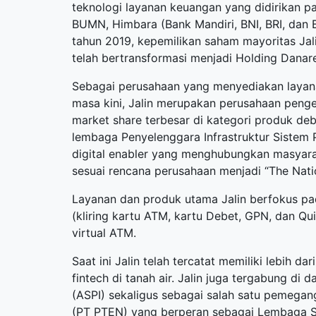
teknologi layanan keuangan yang didirikan pa
BUMN, Himbara (Bank Mandiri, BNI, BRI, dan 
tahun 2019, kepemilikan saham mayoritas Jal
telah bertransformasi menjadi Holding Danar
Sebagai perusahaan yang menyediakan layana
masa kini, Jalin merupakan perusahaan pengel
market share terbesar di kategori produk de
lembaga Penyelenggara Infrastruktur Sistem 
digital enabler yang menghubungkan masyarak
sesuai rencana perusahaan menjadi “The Natio
Layanan dan produk utama Jalin berfokus pad
(kliring kartu ATM, kartu Debet, GPN, dan Q
virtual ATM.
Saat ini Jalin telah tercatat memiliki lebih d
fintech di tanah air. Jalin juga tergabung d
(ASPI) sekaligus sebagai salah satu pemegan
(PT PTEN) yang berperan sebagai Lembaga S