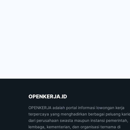
OPENKERJA.ID
OPENKERJA adalah portal informasi lowongan kerja
terpercaya yang menghadirkan berbagai peluang kari
dari perusahaan swasta maupun instansi pemerintah,
lembaga, kementerian, dan organisasi ternama di