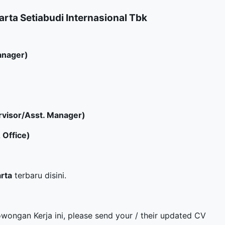
rta Setiabudi Internasional Tbk
anager)
pervisor/Asst. Manager)
 Office)
arta
terbaru disini.
owongan Kerja ini, please send your / their updated CV