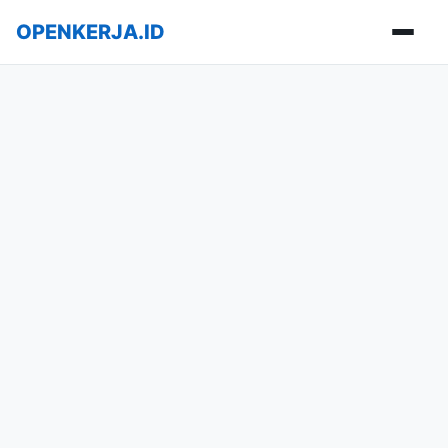
OPENKERJA.ID
Buka m