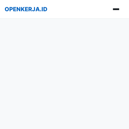
OPENKERJA.ID
Buka m