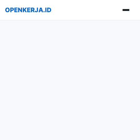
OPENKERJA.ID
Buka m