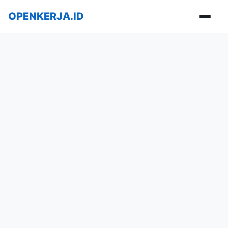
OPENKERJA.ID
Buka m