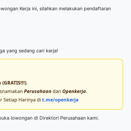
Lowongan Kerja ini, silahkan melakukan pendaftaran
rga yang sedang cari kerja!
a
(GRATIS!!!)
.
tasnamakan
Perusahaan
dan
Openkerja
.
 Setiap Harinya di
t.me/openkerja
mbuka lowongan di
Direktori Perusahaan
kami.