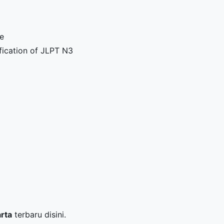
re
ication of JLPT N3
arta
terbaru disini.