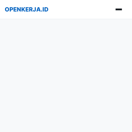
OPENKERJA.ID
Buka m