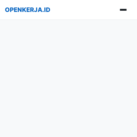
OPENKERJA.ID
Buka m