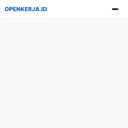
OPENKERJA.ID
Buka m