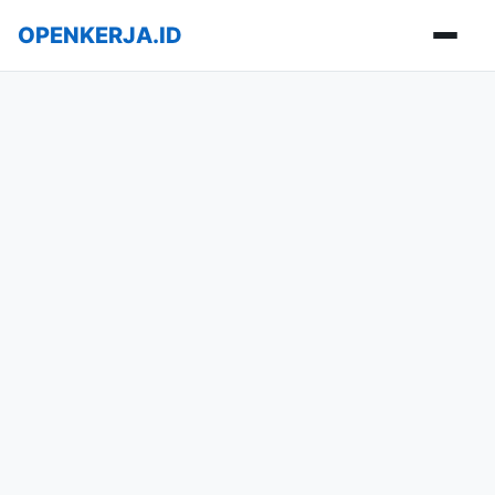
OPENKERJA.ID
Buka m