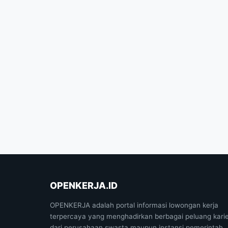
OPENKERJA.ID
OPENKERJA adalah portal informasi lowongan kerja
terpercaya yang menghadirkan berbagai peluang kari
dari perusahaan swasta maupun instansi pemerintah,