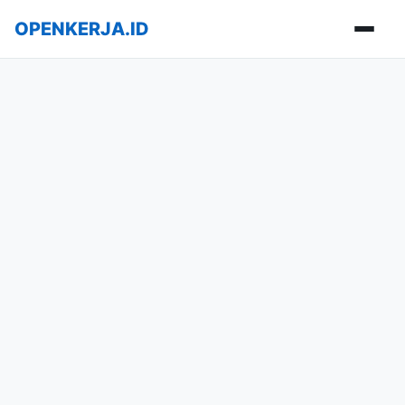
OPENKERJA.ID
Buka m