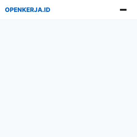
OPENKERJA.ID
Buka m