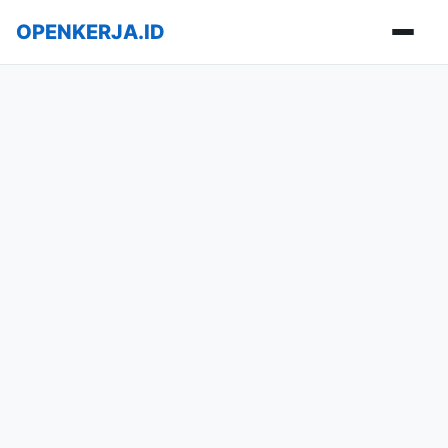
OPENKERJA.ID
Buka m