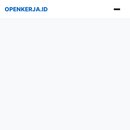
OPENKERJA.ID
Buka m