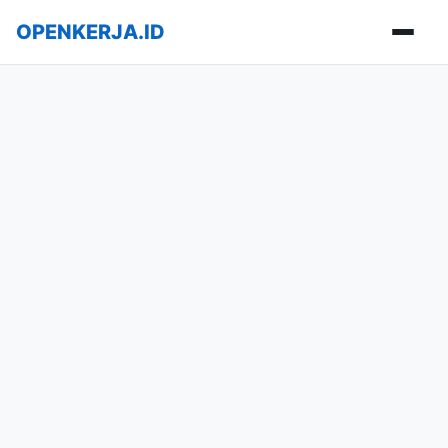
OPENKERJA.ID
Buka m