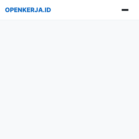
OPENKERJA.ID
Buka m