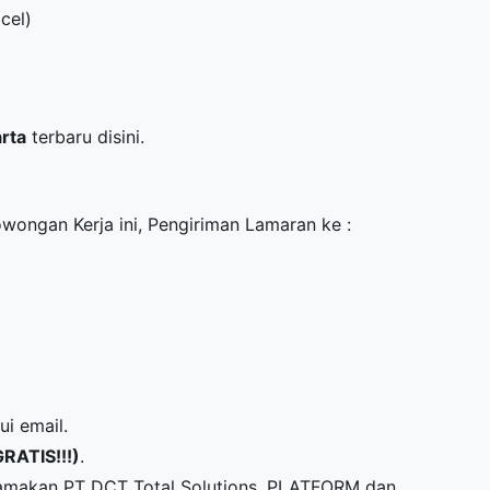
cel)
arta
terbaru disini.
owongan Kerja ini, Pengiriman Lamaran ke :
ui email.
GRATIS!!!)
.
namakan PT DCT Total Solutions, PLATFORM dan